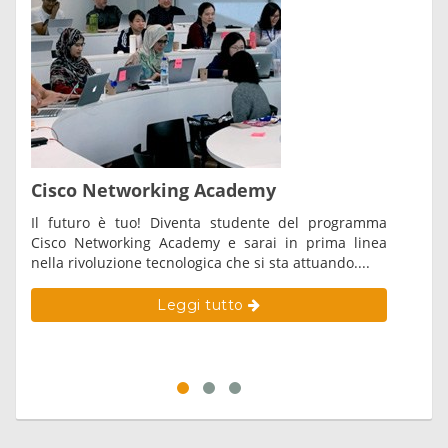
Cisco Networking Academy
Vul
Il futuro è tuo! Diventa studente del programma
The 
Cisco Networking Academy e sarai in prima linea
for 
nella rivoluzione tecnologica che si sta attuando....
and 
acc
State
Leggi tutto