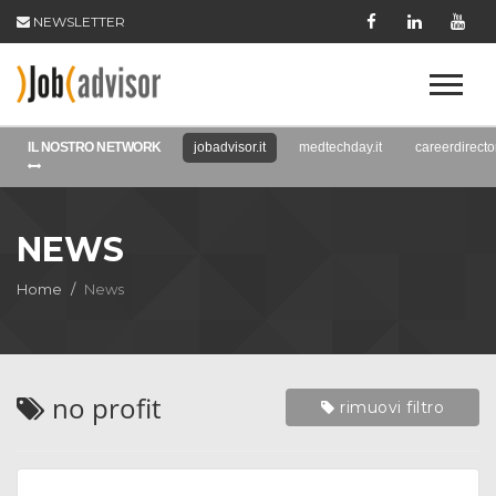
NEWSLETTER
IL NOSTRO NETWORK
jobadvisor.it
medtechday.it
careerdirector
NEWS
Home
News
no profit
rimuovi filtro