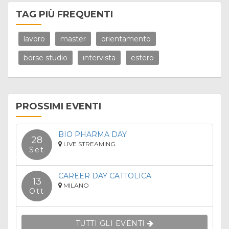
TAG PIÙ FREQUENTI
lavoro
master
orientamento
borse studio
intervista
estero
PROSSIMI EVENTI
BIO PHARMA DAY
28
LIVE STREAMING
Set
CAREER DAY CATTOLICA
13
MILANO
Ott
TUTTI GLI EVENTI