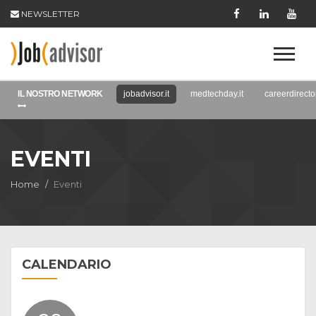
NEWSLETTER
IL NOSTRO NETWORK
jobadvisor.it
medtechday.it
careerdirector
EVENTI
Home
Eventi
CALENDARIO