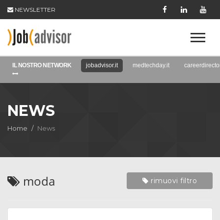
NEWSLETTER
IL NOSTRO NETWORK
jobadvisor.it
medtechday.it
careerdirector
NEWS
Home
News
moda
rimuovi filtro