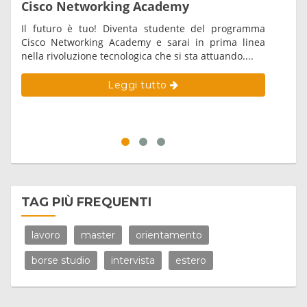
Cisco Networking Academy
Vul
Il futuro è tuo! Diventa studente del programma
The 
Cisco Networking Academy e sarai in prima linea
for 
nella rivoluzione tecnologica che si sta attuando....
and 
acc
State
Leggi tutto
TAG PIÙ FREQUENTI
lavoro
master
orientamento
borse studio
intervista
estero