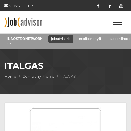
NEWSLETTER
IL NOSTRO NETWORK
jobadvisor.it
medtechday.it
careerdirector
ITALGAS
Home
Company Profile
ITALGAS